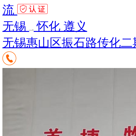
流
无锡
怀化 遵义
无锡惠山区振石路传化二期7