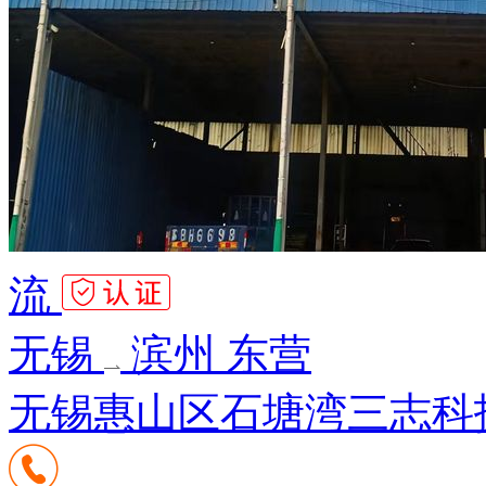
流
无锡
滨州 东营
无锡惠山区石塘湾三志科技