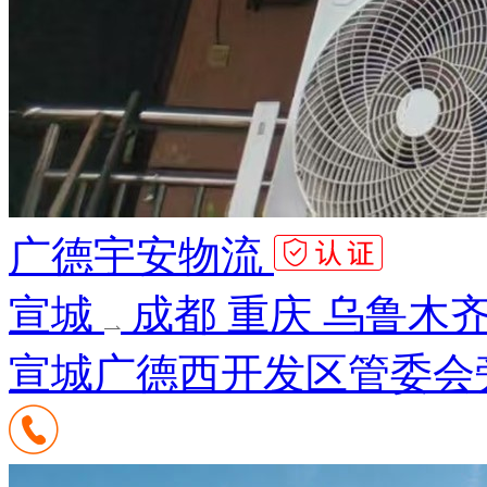
广德宇安物流
宣城
成都 重庆 乌鲁木齐
宣城广德西开发区管委会