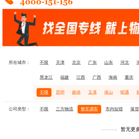
所在城市：
不限
天津
北京
广东
山东
河北
黑龙江
福建
江西
广西
海南
重庆
不限
昆明
曲靖
玉溪
保山
昭通
公司类型：
不限
三方物流
整车调车
市内短驳
落货
暂无更