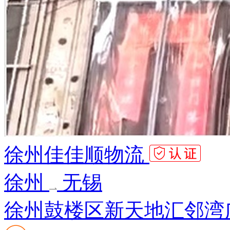
徐州佳佳顺物流
徐州
无锡
徐州鼓楼区新天地汇邻湾广场