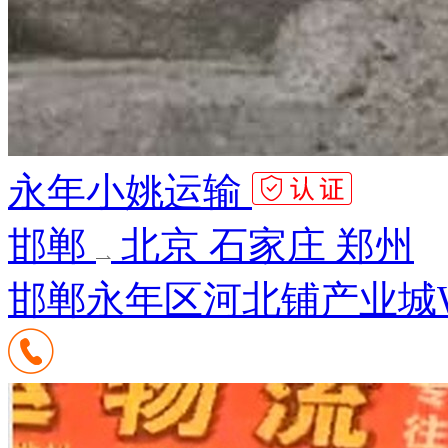
永年小姚运输
邯郸
北京 石家庄 郑州
邯郸永年区河北铺产业城W1