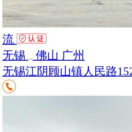
流
无锡
佛山 广州
无锡江阴顾山镇人民路15