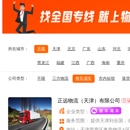
所在城市：
不限
天津
北京
广东
山东
河北
黑龙江
福建
江西
广西
海南
重庆
公司类型：
不限
三方物流
整车调车
市内短驳
落货
正远物流（天津）有限公司
企业类型：
服务范围： 提供天津到全国，
车、零担配货，工厂物流外包等
地址：天津西青区奥森物流A区