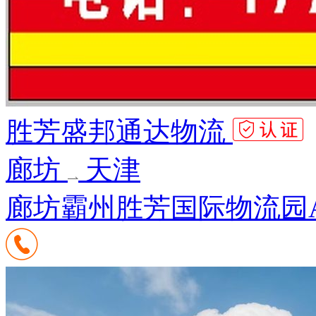
胜芳盛邦通达物流
廊坊
天津
廊坊霸州胜芳国际物流园A3