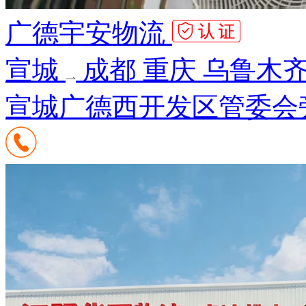
广德宇安物流
宣城
成都 重庆 乌鲁木齐
宣城广德西开发区管委会