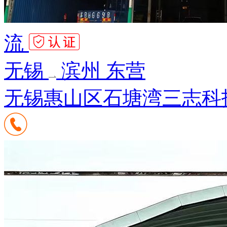
流
无锡
滨州 东营
无锡惠山区石塘湾三志科技