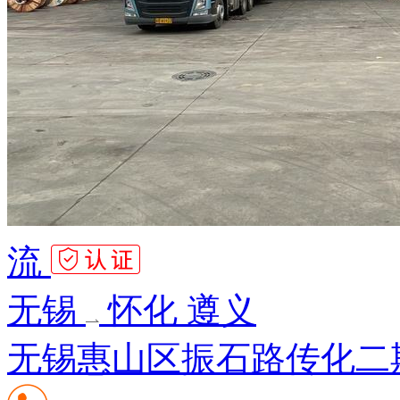
流
无锡
怀化 遵义
无锡惠山区振石路传化二期7