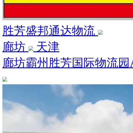
胜芳盛邦通达物流
廊坊
天津
廊坊霸州胜芳国际物流园A3