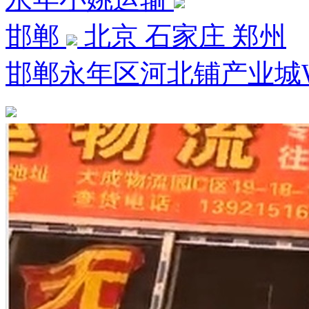
邯郸
北京 石家庄 郑州
邯郸永年区河北铺产业城W1