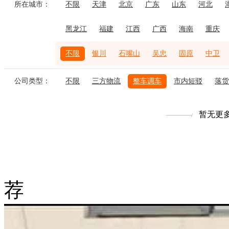
所在城市：
不限
天津
北京
广东
山东
河北
黑龙江
福建
江西
广西
海南
重庆
不限
银川
石嘴山
吴忠
固原
中卫
公司类型：
不限
三方物流
整车调车
市内短驳
落货
暂无更
荐