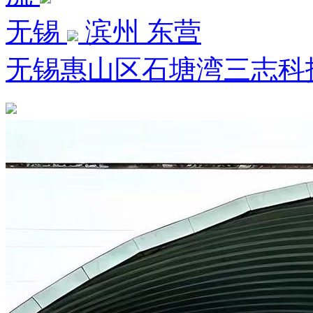
无锡
滨州 东营
无锡惠山区石塘湾三志科技