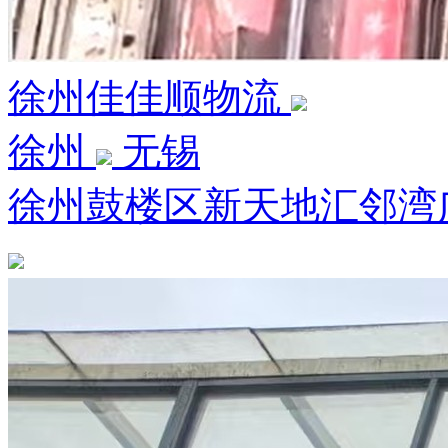
徐州佳佳顺物流
徐州
无锡
徐州鼓楼区新天地汇邻湾广场