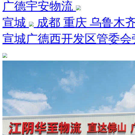
广德宇安物流
宣城
成都 重庆 乌鲁木齐
宣城广德西开发区管委会