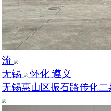
流
无锡
怀化 遵义
无锡惠山区振石路传化二期7