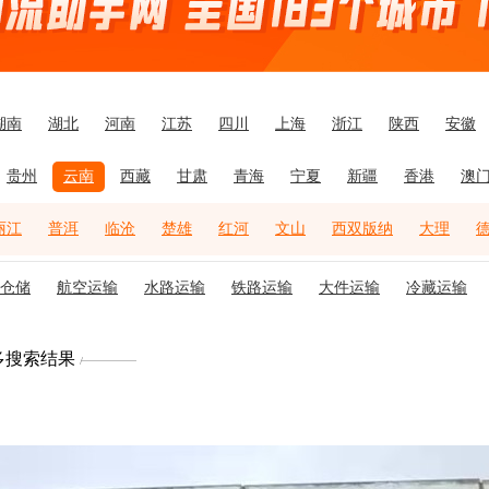
湖南
湖北
河南
江苏
四川
上海
浙江
陕西
安徽
贵州
云南
西藏
甘肃
青海
宁夏
新疆
香港
澳
丽江
普洱
临沧
楚雄
红河
文山
西双版纳
大理
仓储
航空运输
水路运输
铁路运输
大件运输
冷藏运输
多搜索结果