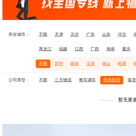
所在城市：
不限
天津
北京
广东
山东
河北
黑龙江
福建
江西
广西
海南
重庆
不限
昆明
曲靖
玉溪
保山
昭通
公司类型：
不限
三方物流
整车调车
市内短驳
落货
暂无更