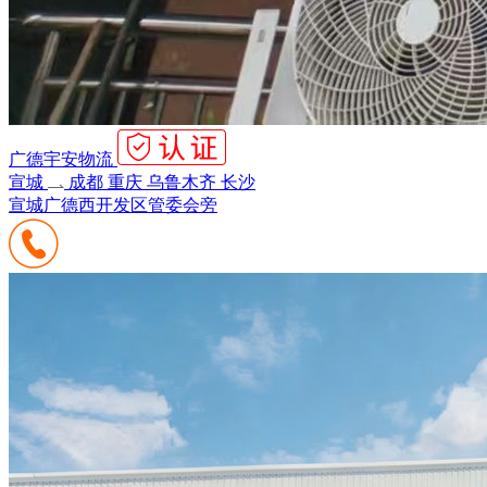
广德宇安物流
宣城
成都 重庆 乌鲁木齐 长沙
宣城广德西开发区管委会旁