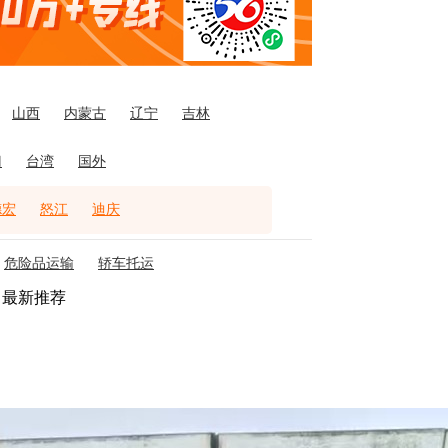
山西
内蒙古
辽宁
吉林
门
台湾
国外
德宏
怒江
迪庆
危险品运输
轿车托运
最新推荐