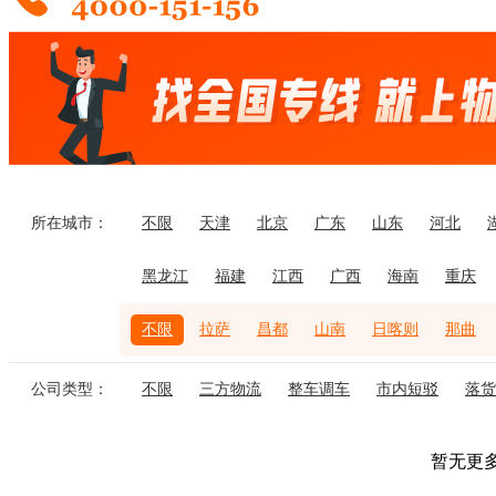
所在城市：
不限
天津
北京
广东
山东
河北
黑龙江
福建
江西
广西
海南
重庆
不限
拉萨
昌都
山南
日喀则
那曲
公司类型：
不限
三方物流
整车调车
市内短驳
落货
暂无更