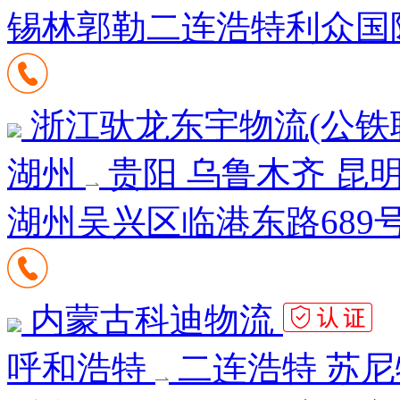
锡林郭勒二连浩特利众国
浙江驮龙东宇物流(公铁
湖州
贵阳 乌鲁木齐 昆
湖州吴兴区临港东路689
内蒙古科迪物流
呼和浩特
二连浩特 苏