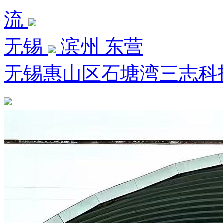
流
无锡
滨州 东营
无锡惠山区石塘湾三志科技