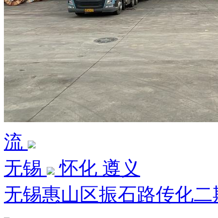
流
无锡
怀化 遵义
无锡惠山区振石路传化二期7