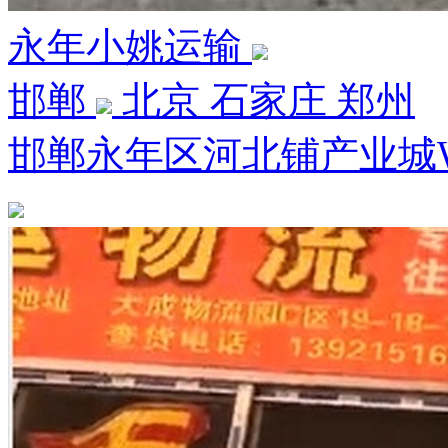
永年小姚运输
邯郸
北京 石家庄 郑州
邯郸永年区河北铺产业城W1