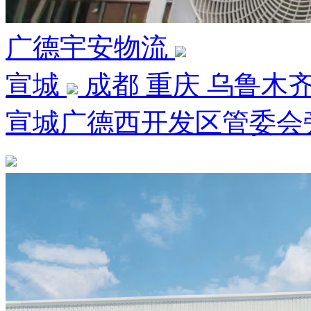
广德宇安物流
宣城
成都 重庆 乌鲁木齐
宣城广德西开发区管委会