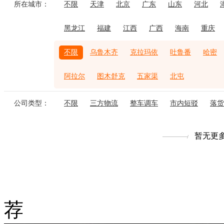
所在城市：
不限
天津
北京
广东
山东
河北
黑龙江
福建
江西
广西
海南
重庆
不限
乌鲁木齐
克拉玛依
吐鲁番
哈密
阿拉尔
图木舒克
五家渠
北屯
公司类型：
不限
三方物流
整车调车
市内短驳
落货
暂无更
荐