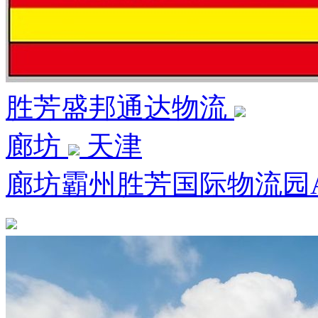
胜芳盛邦通达物流
廊坊
天津
廊坊霸州胜芳国际物流园A3