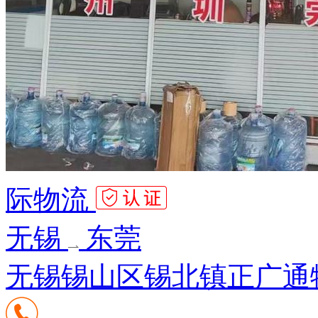
际物流
无锡
东莞
无锡锡山区锡北镇正广通物