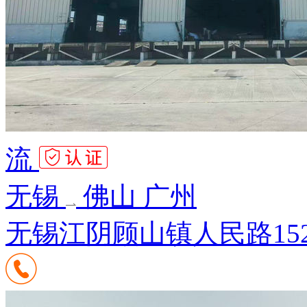
流
无锡
佛山 广州
无锡江阴顾山镇人民路15