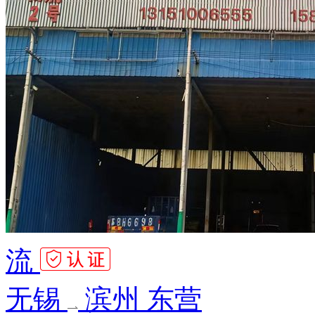
流
无锡
滨州 东营