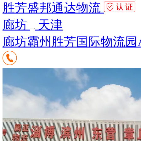
胜芳盛邦通达物流
廊坊
天津
廊坊霸州胜芳国际物流园A3