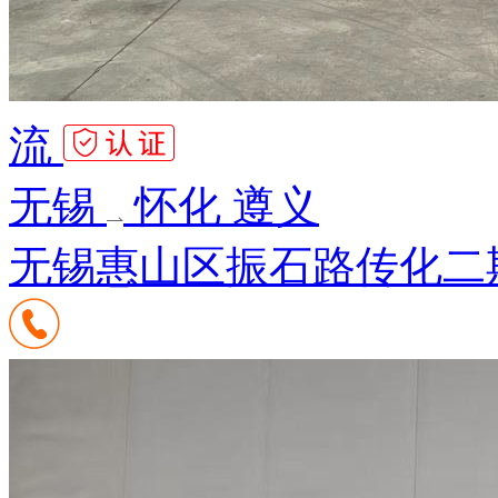
流
无锡
怀化 遵义
无锡惠山区振石路传化二期7