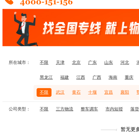
所在城市：
不限
天津
北京
广东
山东
河北
黑龙江
福建
江西
广西
海南
重庆
不限
武汉
黄石
十堰
宜昌
襄阳
公司类型：
不限
三方物流
整车调车
市内短驳
落货
暂无更