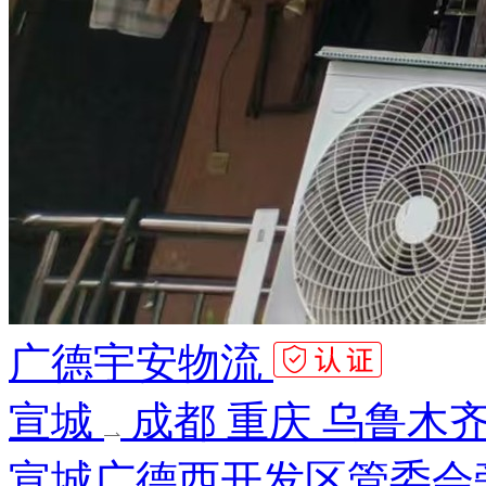
广德宇安物流
宣城
成都 重庆 乌鲁木齐
宣城广德西开发区管委会