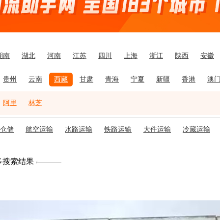
湖南
湖北
河南
江苏
四川
上海
浙江
陕西
安徽
贵州
云南
西藏
甘肃
青海
宁夏
新疆
香港
澳
阿里
林芝
仓储
航空运输
水路运输
铁路运输
大件运输
冷藏运输
多搜索结果