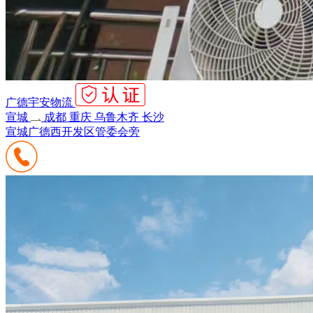
广德宇安物流
宣城
成都 重庆 乌鲁木齐 长沙
宣城广德西开发区管委会旁