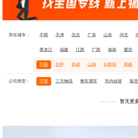
所在城市：
不限
天津
北京
广东
山东
河北
黑龙江
福建
江西
广西
海南
重庆
不限
拉萨
昌都
山南
日喀则
那曲
公司类型：
不限
三方物流
整车调车
市内短驳
落货
暂无更