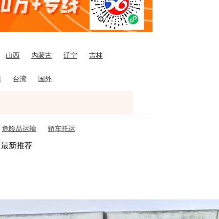
山西
内蒙古
辽宁
吉林
门
台湾
国外
危险品运输
轿车托运
最新推荐