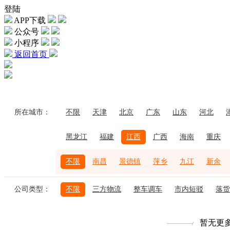
登陆
APP下载
公众号
小程序
返回首页
所在城市：
不限
天津
北京
广东
山东
河北
黑龙江
福建
江西
广西
海南
重庆
不限
南昌
景德镇
萍乡
九江
新余
公司类型：
不限
三方物流
整车调车
市内短驳
落货
暂无更