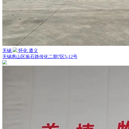
无锡
怀化 遵义
无锡惠山区振石路传化二期7区5-12号