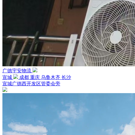
广德宇安物流
宣城
成都 重庆 乌鲁木齐 长沙
宣城广德西开发区管委会旁