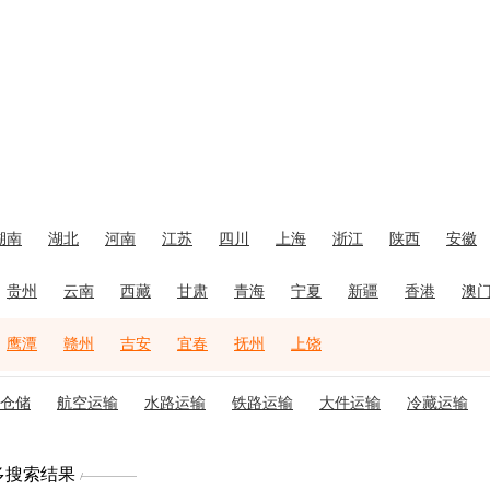
湖南
湖北
河南
江苏
四川
上海
浙江
陕西
安徽
贵州
云南
西藏
甘肃
青海
宁夏
新疆
香港
澳
鹰潭
赣州
吉安
宜春
抚州
上饶
仓储
航空运输
水路运输
铁路运输
大件运输
冷藏运输
多搜索结果