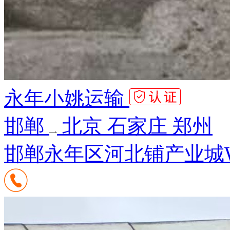
永年小姚运输
邯郸
北京 石家庄 郑州
邯郸永年区河北铺产业城W1