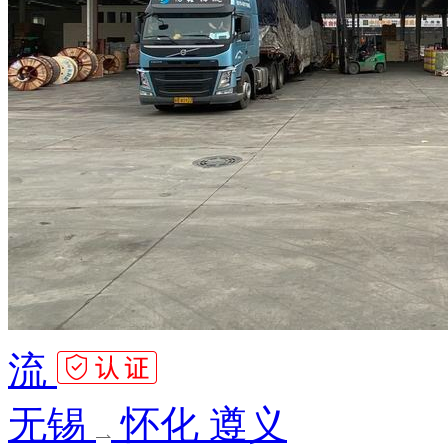
流
无锡
怀化 遵义