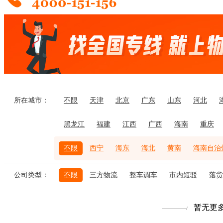
所在城市：
不限
天津
北京
广东
山东
河北
黑龙江
福建
江西
广西
海南
重庆
不限
西宁
海东
海北
黄南
海南自治
公司类型：
不限
三方物流
整车调车
市内短驳
落货
暂无更