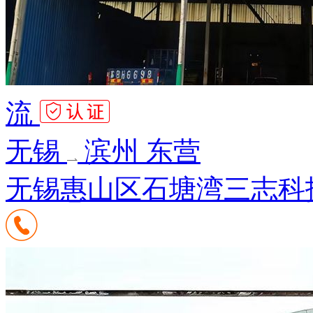
流
无锡
滨州 东营
无锡惠山区石塘湾三志科技