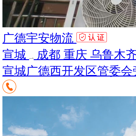
广德宇安物流
宣城
成都 重庆 乌鲁木齐
宣城广德西开发区管委会