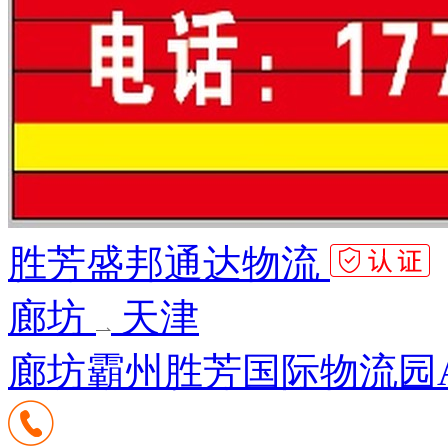
胜芳盛邦通达物流
廊坊
天津
廊坊霸州胜芳国际物流园A3