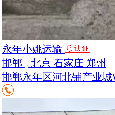
永年小姚运输
邯郸
北京 石家庄 郑州
邯郸永年区河北铺产业城W1