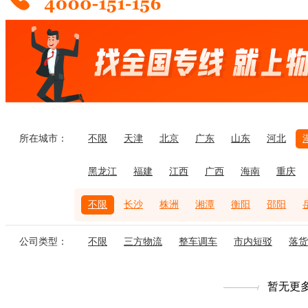
所在城市：
不限
天津
北京
广东
山东
河北
黑龙江
福建
江西
广西
海南
重庆
不限
长沙
株洲
湘潭
衡阳
邵阳
公司类型：
不限
三方物流
整车调车
市内短驳
落货
暂无更