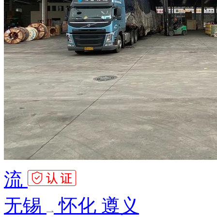
流
无锡
怀化 遵义