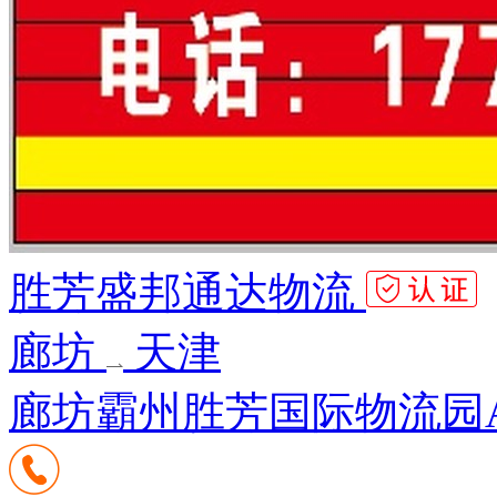
胜芳盛邦通达物流
廊坊
天津
廊坊霸州胜芳国际物流园A3