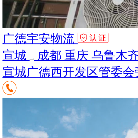
广德宇安物流
宣城
成都 重庆 乌鲁木齐
宣城广德西开发区管委会