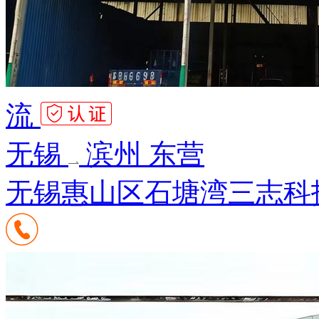
流
无锡
滨州 东营
无锡惠山区石塘湾三志科技