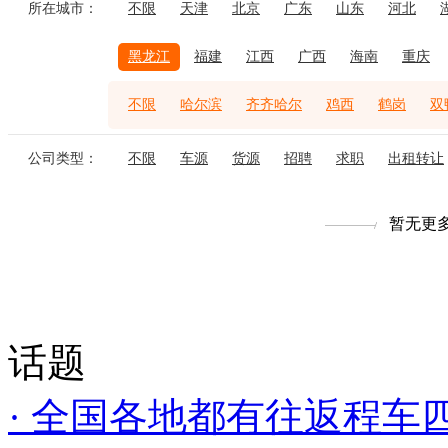
所在城市：
不限
天津
北京
广东
山东
河北
黑龙江
福建
江西
广西
海南
重庆
不限
哈尔滨
齐齐哈尔
鸡西
鹤岗
双
公司类型：
不限
车源
货源
招聘
求职
出租转让
暂无更
话题
· 全国各地都有往返程车