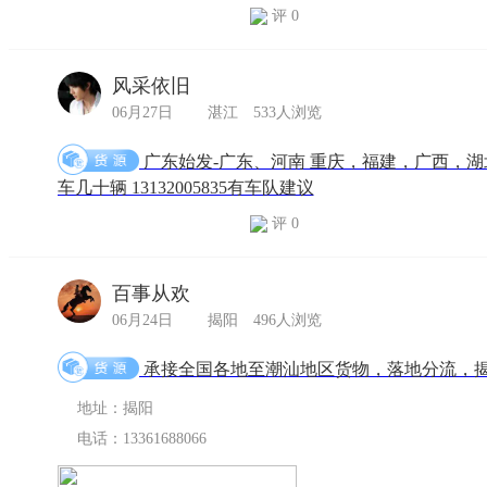
评 0
风采依旧
06月27日
湛江
533人浏览
广东始发-广东、河南 重庆，福建，广西，湖
车几十辆 13132005835有车队建议
评 0
百事从欢
06月24日
揭阳
496人浏览
承接全国各地至潮汕地区货物，落地分流，
地址：揭阳
电话：13361688066