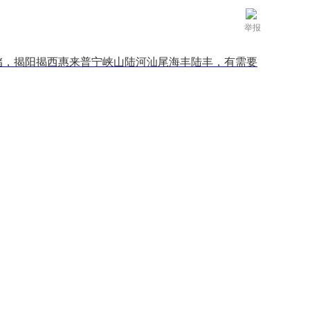
举报
储，揭阳揭西惠来普宁峡山陆河汕尾海丰陆丰，有需要