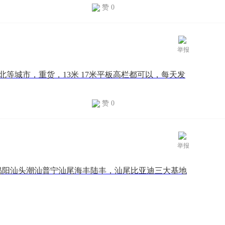
赞 0
举报
北等城市，重货，13米 17米平板高栏都可以，每天发
赞 0
举报
揭阳汕头潮汕普宁汕尾海丰陆丰，汕尾比亚迪三大基地