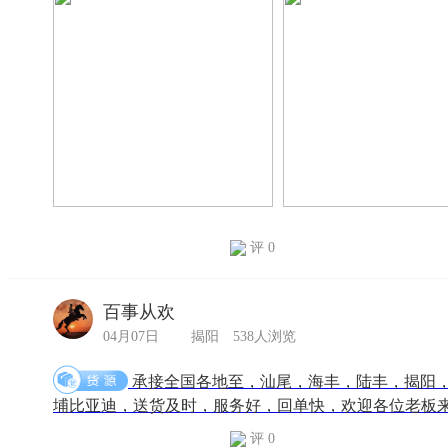
评 0
百事从欢
04月07日
揭阳
538人浏览
承接全国各地至，汕尾，海丰，陆丰，揭阳
埔比亚迪，送货及时，服务好，回单快，欢迎各位老板来电洽谈
评 0