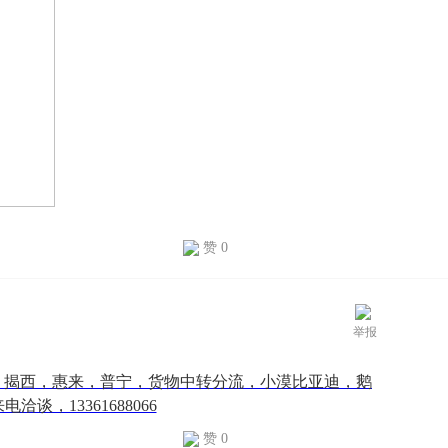
赞 0
举报
，揭西，惠来，普宁，货物中转分流，小漠比亚迪，鹅
，13361688066
赞 0