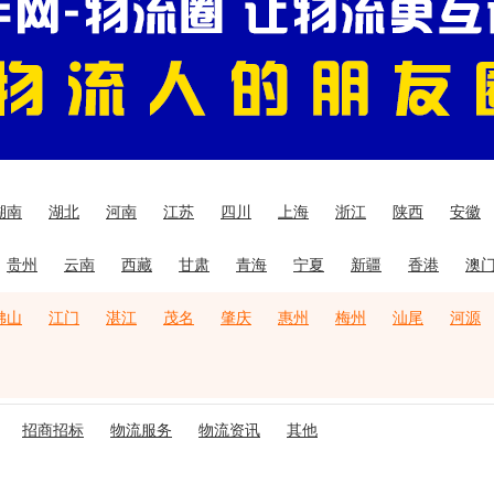
湖南
湖北
河南
江苏
四川
上海
浙江
陕西
安徽
贵州
云南
西藏
甘肃
青海
宁夏
新疆
香港
澳
佛山
江门
湛江
茂名
肇庆
惠州
梅州
汕尾
河源
招商招标
物流服务
物流资讯
其他