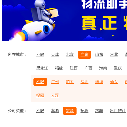
所在城市：
不限
天津
北京
广东
山东
河北
黑龙江
福建
江西
广西
海南
重庆
不限
广州
韶关
深圳
珠海
汕头
揭阳
云浮
公司类型：
不限
车源
货源
招聘
求职
出租转让