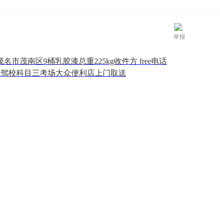
举报
省茂名市茂南区9桶乳胶漆总重225kg收件方 free电话
杨金达驾校科目三考场大众便利店上门取送