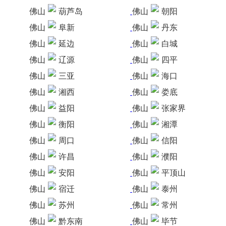
佛山
葫芦岛
佛山
朝阳
佛山
阜新
佛山
丹东
佛山
延边
佛山
白城
佛山
辽源
佛山
四平
佛山
三亚
佛山
海口
佛山
湘西
佛山
娄底
佛山
益阳
佛山
张家界
佛山
衡阳
佛山
湘潭
佛山
周口
佛山
信阳
佛山
许昌
佛山
濮阳
佛山
安阳
佛山
平顶山
佛山
宿迁
佛山
泰州
佛山
苏州
佛山
常州
佛山
黔东南
佛山
毕节