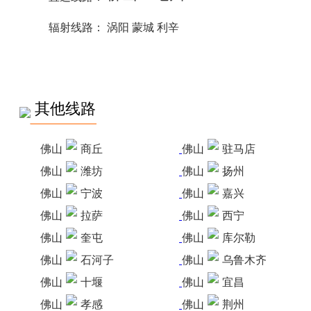
辐射线路：
涡阳 蒙城 利辛
其他线路
佛山
商丘
佛山
驻马店
佛山
潍坊
佛山
扬州
佛山
宁波
佛山
嘉兴
佛山
拉萨
佛山
西宁
佛山
奎屯
佛山
库尔勒
佛山
石河子
佛山
乌鲁木齐
佛山
十堰
佛山
宜昌
佛山
孝感
佛山
荆州