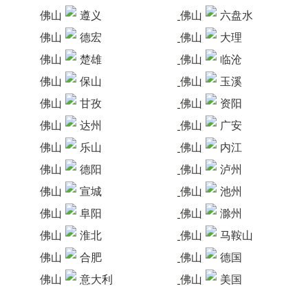
佛山
遵义
佛山
六盘水
佛山
德宏
佛山
大理
佛山
楚雄
佛山
临沧
佛山
保山
佛山
玉溪
佛山
甘孜
佛山
资阳
佛山
达州
佛山
广安
佛山
乐山
佛山
内江
佛山
德阳
佛山
泸州
佛山
宣城
佛山
池州
佛山
阜阳
佛山
滁州
佛山
淮北
佛山
马鞍山
佛山
合肥
佛山
德国
佛山
意大利
佛山
美国