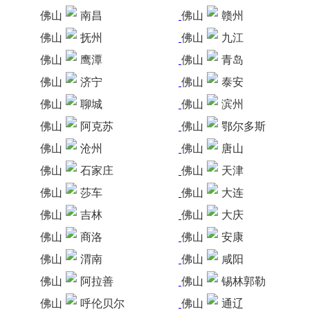
佛山
南昌
佛山
赣州
佛山
抚州
佛山
九江
佛山
鹰潭
佛山
青岛
佛山
济宁
佛山
泰安
佛山
聊城
佛山
滨州
佛山
阿克苏
佛山
鄂尔多斯
佛山
沧州
佛山
唐山
佛山
石家庄
佛山
天津
佛山
莎车
佛山
大连
佛山
吉林
佛山
大庆
佛山
商洛
佛山
安康
佛山
渭南
佛山
咸阳
佛山
阿拉善
佛山
锡林郭勒
佛山
呼伦贝尔
佛山
通辽