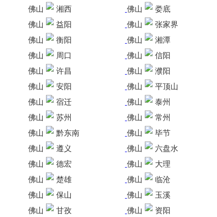
佛山
湘西
佛山
娄底
佛山
益阳
佛山
张家界
佛山
衡阳
佛山
湘潭
佛山
周口
佛山
信阳
佛山
许昌
佛山
濮阳
佛山
安阳
佛山
平顶山
佛山
宿迁
佛山
泰州
佛山
苏州
佛山
常州
佛山
黔东南
佛山
毕节
佛山
遵义
佛山
六盘水
佛山
德宏
佛山
大理
佛山
楚雄
佛山
临沧
佛山
保山
佛山
玉溪
佛山
甘孜
佛山
资阳