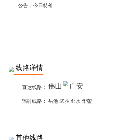
公告：今日特价
线路详情
佛山
广安
直达线路：
辐射线路：
岳池 武胜 邻水 华蓥
其他线路