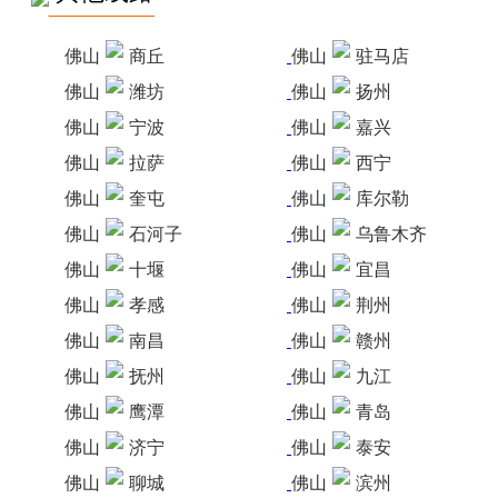
佛山
商丘
佛山
驻马店
佛山
潍坊
佛山
扬州
佛山
宁波
佛山
嘉兴
佛山
拉萨
佛山
西宁
佛山
奎屯
佛山
库尔勒
佛山
石河子
佛山
乌鲁木齐
佛山
十堰
佛山
宜昌
佛山
孝感
佛山
荆州
佛山
南昌
佛山
赣州
佛山
抚州
佛山
九江
佛山
鹰潭
佛山
青岛
佛山
济宁
佛山
泰安
佛山
聊城
佛山
滨州