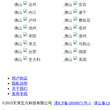
佛山
达州
佛山
宜宾
佛山
内江
佛山
遂宁
佛山
泸州
佛山
攀枝花
佛山
池州
佛山
亳州
佛山
阜阳
佛山
滁州
佛山
淮北
佛山
马鞍山
佛山
合肥
佛山
德国
佛山
意大利
佛山
美国
用户协议
隐私说明
关于我们
发布专线
©2019天津五六科技有限公司
津ICP备18008071号-1
津公备1201