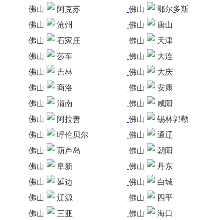
佛山
阿克苏
佛山
鄂尔多斯
佛山
沧州
佛山
唐山
佛山
石家庄
佛山
天津
佛山
莎车
佛山
大连
佛山
吉林
佛山
大庆
佛山
商洛
佛山
安康
佛山
渭南
佛山
咸阳
佛山
阿拉善
佛山
锡林郭勒
佛山
呼伦贝尔
佛山
通辽
佛山
葫芦岛
佛山
朝阳
佛山
阜新
佛山
丹东
佛山
延边
佛山
白城
佛山
辽源
佛山
四平
佛山
三亚
佛山
海口