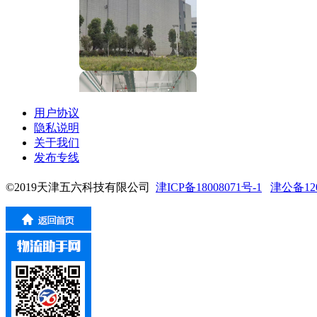
用户协议
隐私说明
关于我们
发布专线
©2019天津五六科技有限公司
津ICP备18008071号-1
津公备1201