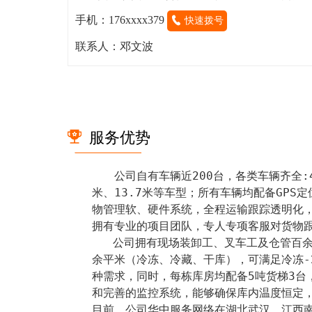
手机：176xxxx379
快速拨号
联系人：邓文波
服务优势
公司自有车辆近200台，各类车辆齐全:4
米、13.7米等车型；所有车辆均配备GPS
物管理软、硬件系统，全程运输跟踪透明化
拥有专业的项目团队，专人专项客服对货物跟
   公司拥有现场装卸工、叉车工及仓管百余名；自有仓库20000
余平米（冷冻、冷藏、干库），可满足冷冻-2
种需求，同时，每栋库房均配备5吨货梯3台
和完善的监控系统，能够确保库内温度恒定
目前，公司华中服务网络在湖北武汉、江西