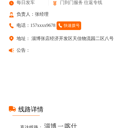
每日发车
门到门服务 往返专线
负责人：张经理
电话：157xxxx9678
快速拨号
地址： 淄博张店经济开发区天佳物流园二区八号
公告：
线路详情
淄博
喀什
直达线路：