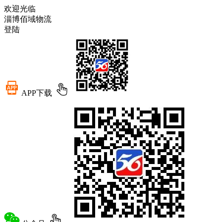
欢迎光临
淄博佰域物流
登陆
APP下载