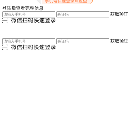
登陆后查看完整信息
获取验
获取验