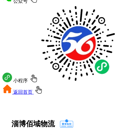
公众号
小程序
返回首页
淄博佰域物流