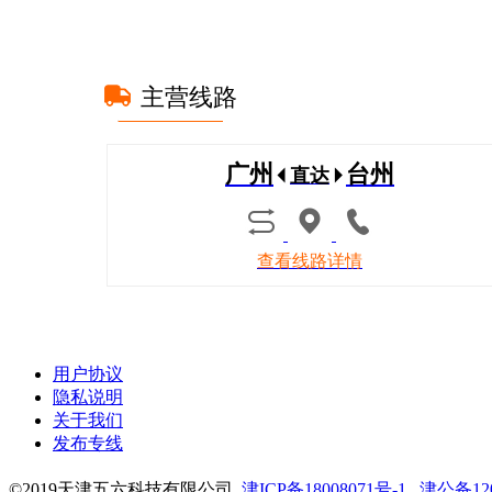
主营线路
广州
台州
直达
查看线路详情
用户协议
隐私说明
关于我们
发布专线
©2019天津五六科技有限公司
津ICP备18008071号-1
津公备1201