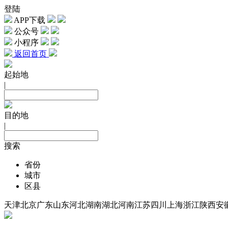
登陆
APP下载
公众号
小程序
返回首页
起始地
|
目的地
|
搜索
省份
城市
区县
天津
北京
广东
山东
河北
湖南
湖北
河南
江苏
四川
上海
浙江
陕西
安