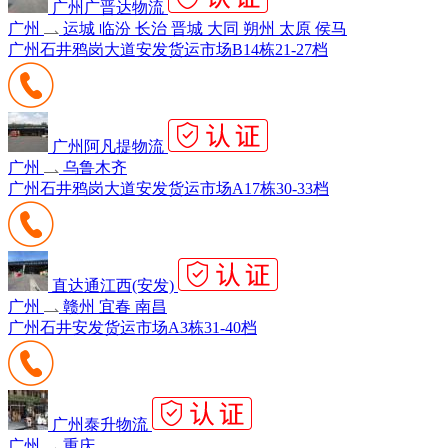
广州广晋达物流
广州
运城 临汾 长治 晋城 大同 朔州 太原 侯马
广州石井鸦岗大道安发货运市场B14栋21-27档
广州阿凡提物流
广州
乌鲁木齐
广州石井鸦岗大道安发货运市场A17栋30-33档
直达通江西(安发)
广州
赣州 宜春 南昌
广州石井安发货运市场A3栋31-40档
广州泰升物流
广州
重庆