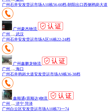
广州石井安发货运市场A10栋56-60档-朝阳出口西侧鸦岗大道
广州豪杰物流
广州
武汉
广州石井安发货运市场A区16栋22-24档
广州鑫鹏龙物流
广州
海口
广州石井鸦岗大道安发货运市场A9栋36-38档
鑫顺通(原顺达)物流
广州
济宁 菏泽
广州白云区安发货运市场A10栋73一74