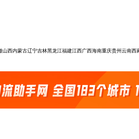
徽
山西
内蒙古
辽宁
吉林
黑龙江
福建
江西
广西
海南
重庆
贵州
云南
西