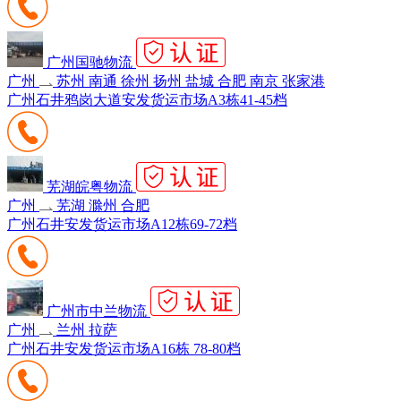
广州国驰物流
广州
苏州 南通 徐州 扬州 盐城 合肥 南京 张家港
广州石井鸦岗大道安发货运市场A3栋41-45档
芜湖皖粤物流
广州
芜湖 滁州 合肥
广州石井安发货运市场A12栋69-72档
广州市中兰物流
广州
兰州 拉萨
广州石井安发货运市场A16栋 78-80档