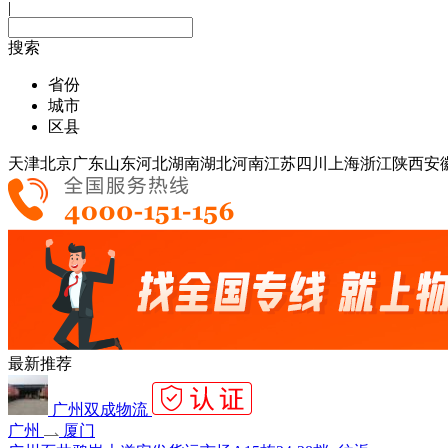
|
搜索
省份
城市
区县
天津
北京
广东
山东
河北
湖南
湖北
河南
江苏
四川
上海
浙江
陕西
安
最新推荐
广州双成物流
广州
厦门