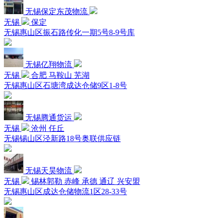
无锡保定东茂物流
无锡
保定
无锡惠山区振石路传化一期5号8-9号库
无锡亿翔物流
无锡
合肥 马鞍山 芜湖
无锡惠山区石塘湾成达仓储9区1-8号
无锡腾通货运
无锡
沧州 任丘
无锡锡山区泾新路18号奥联供应链
无锡天昊物流
无锡
锡林郭勒 赤峰 承德 通辽 兴安盟
无锡惠山区成达仓储物流1区28-33号