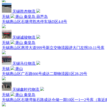
无锡胜杰物流
无锡
唐山 秦皇岛 葫芦岛
无锡惠山区石塘湾胜杰停车场D区4-8号
无锡诚骏物流
无锡
唐山 秦皇岛
无锡惠山区惠澄大道999号新立交物流园进大门左拐10-11号库
无锡马仕物流
无锡
唐山
无锡惠山区广石路666号成达二期物流园1区28-29号
无锡鑫时代物流
无锡
唐山 秦皇岛
无锡惠山区石塘湾振石路成达仓储一期10区一1一2号库（靠近