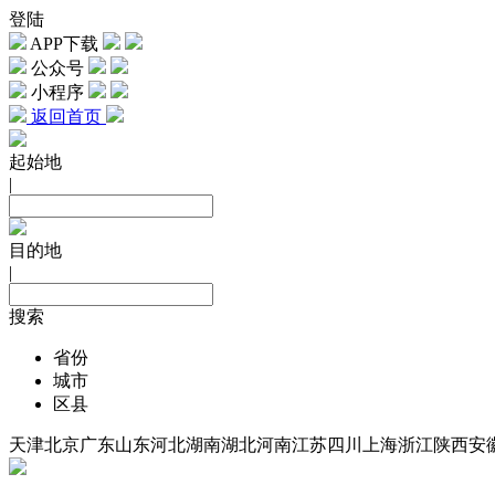
登陆
APP下载
公众号
小程序
返回首页
起始地
|
目的地
|
搜索
省份
城市
区县
天津
北京
广东
山东
河北
湖南
湖北
河南
江苏
四川
上海
浙江
陕西
安