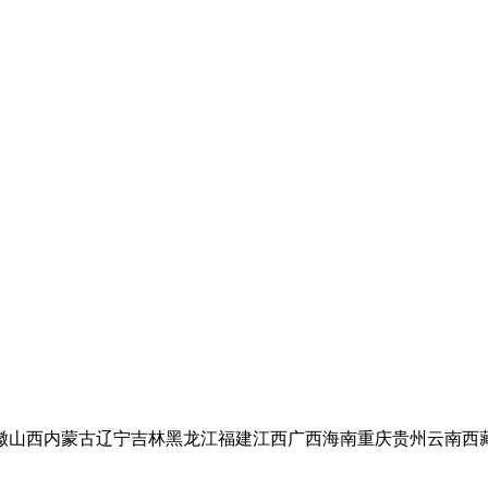
徽
山西
内蒙古
辽宁
吉林
黑龙江
福建
江西
广西
海南
重庆
贵州
云南
西