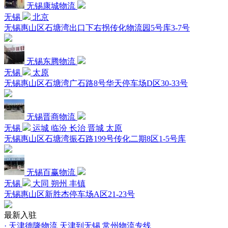
无锡康城物流
无锡
北京
无锡惠山区石塘湾出口下右拐传化物流园5号库3-7号
无锡东腾物流
无锡
太原
无锡惠山区石塘湾广石路8号华天停车场D区30-33号
无锡晋商物流
无锡
运城 临汾 长治 晋城 太原
无锡惠山区石塘湾振石路199号传化二期8区1-5号库
无锡百赢物流
无锡
大同 朔州 丰镇
无锡惠山区新胜杰停车场A区21-23号
最新入驻
· 天津德隆物流 天津到无锡 常州物流专线