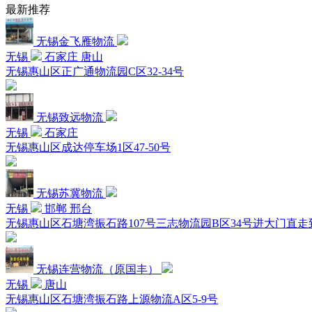
最新推荐
无锡金飞雁物流
无锡
石家庄 唐山
无锡惠山区正广通物流园C区32-34号
无锡致远物流
无锡
石家庄
无锡惠山区成达停车场1区47-50号
无锡苏冀物流
无锡
邯郸 邢台
无锡惠山区石塘湾振石路107号三志物流园B区34号进大门直
无锡连营物流（原国丰）
无锡
唐山
无锡惠山区石塘湾振石路上源物流A区5-9号