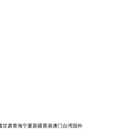
藏
甘肃
青海
宁夏
新疆
香港
澳门
台湾
国外