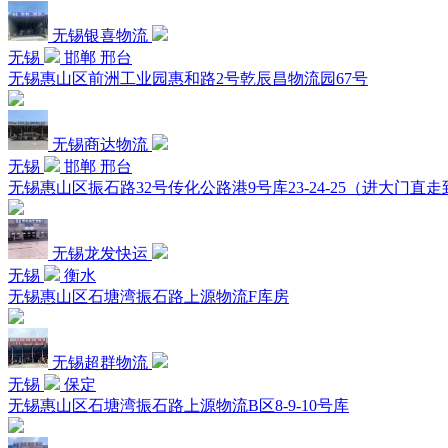
无锡银喜物流
无锡
邯郸 邢台
无锡惠山区前洲工业园惠和路2号乾辰昌物流园67号
无锡商达物流
无锡
邯郸 邢台
无锡惠山区振石路32号传化公路港9号库23-24-25（进大门
无锡龙发快运
无锡
衡水
无锡惠山区石塘湾振石路上源物流F库房
无锡超群物流
无锡
保定
无锡惠山区石塘湾振石路上源物流B区8-9-10号库