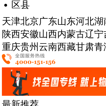
区县
天津
北京
广东
山东
河北
湖
陕西
安徽
山西
内蒙古
辽宁
重庆
贵州
云南
西藏
甘肃
青
最新推荐