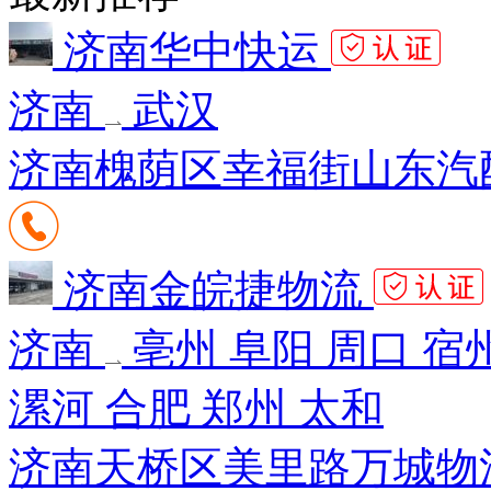
济南华中快运
济南
武汉
济南槐荫区幸福街山东汽
济南金皖捷物流
济南
亳州 阜阳 周口 宿
漯河 合肥 郑州 太和
济南天桥区美里路万城物