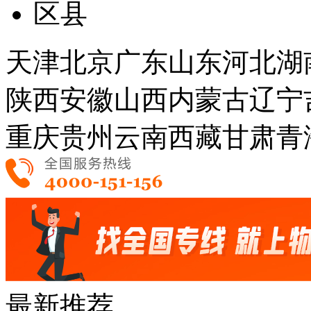
区县
天津
北京
广东
山东
河北
湖
陕西
安徽
山西
内蒙古
辽宁
重庆
贵州
云南
西藏
甘肃
青
最新推荐