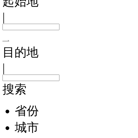
起始地
|
目的地
|
搜索
省份
城市