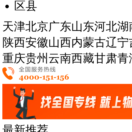
区县
天津
北京
广东
山东
河北
湖
陕西
安徽
山西
内蒙古
辽宁
重庆
贵州
云南
西藏
甘肃
青
最新推荐