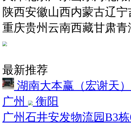
陕西
安徽
山西
内蒙古
辽宁
重庆
贵州
云南
西藏
甘肃
青
最新推荐
湖南大本赢（宏谢天
广州
衡阳
广州石井安发物流园B3栋0