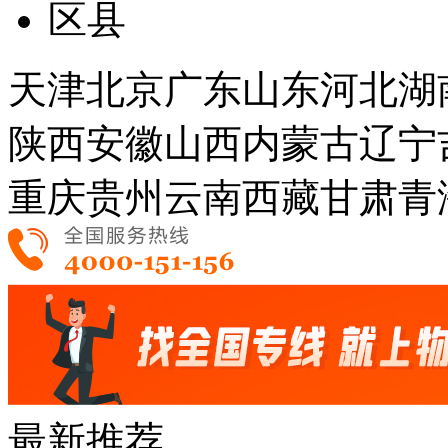
区县
天津
北京
广东
山东
河北
湖
陕西
安徽
山西
内蒙古
辽宁
重庆
贵州
云南
西藏
甘肃
青
最新推荐