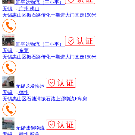
旺平达物流（王小平）
无锡
广州 佛山
无锡惠山区振石路传化一期进大门直走150米
旺平达物流（王小平）
无锡
东莞
无锡惠山区振石路传化一期进大门直走150米
无锡龙发快运
无锡
德州
无锡惠山区石塘湾振石路上源物流F库房
无锡诚创物流
无锡
赣州 韶关