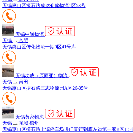
无锡惠山区振石路成达仓储物流1区58号
无锡中尚物流
无锡
合肥
无锡惠山区传化物流一期9区41号库
无锡功成（原雨亚）物流
无锡
莆田
无锡惠山区振石路三志物流园A区26-35号
无锡黄家物流
无锡
聊城 德州
无锡惠山区振石路上源停车场进门直行到底左边第一家B区1-5