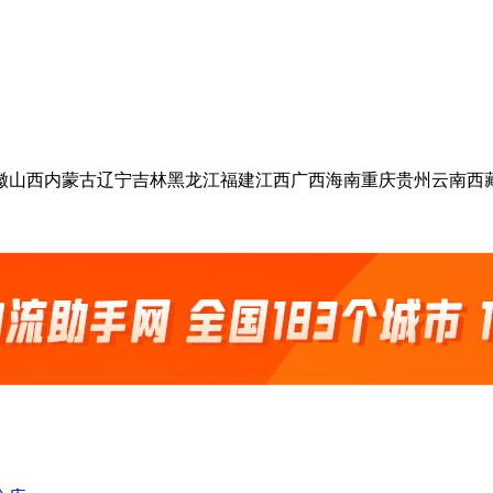
徽
山西
内蒙古
辽宁
吉林
黑龙江
福建
江西
广西
海南
重庆
贵州
云南
西