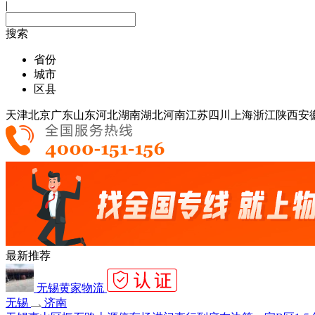
|
搜索
省份
城市
区县
天津
北京
广东
山东
河北
湖南
湖北
河南
江苏
四川
上海
浙江
陕西
安
最新推荐
无锡黄家物流
无锡
济南