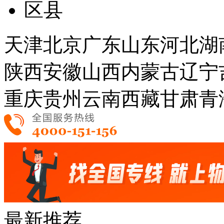
区县
天津
北京
广东
山东
河北
湖
陕西
安徽
山西
内蒙古
辽宁
重庆
贵州
云南
西藏
甘肃
青
最新推荐