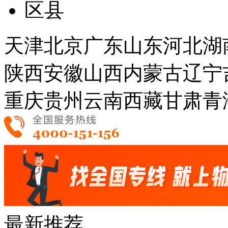
区县
天津
北京
广东
山东
河北
湖
陕西
安徽
山西
内蒙古
辽宁
重庆
贵州
云南
西藏
甘肃
青
最新推荐