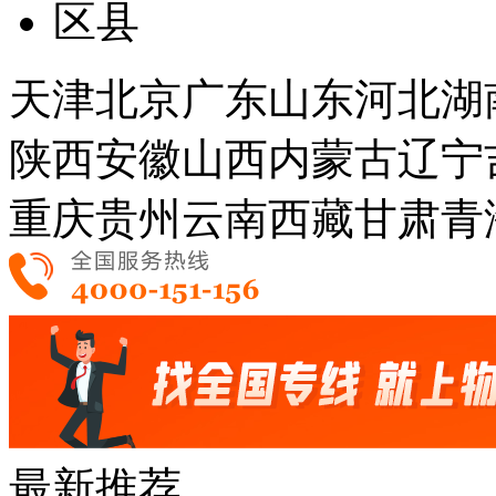
区县
天津
北京
广东
山东
河北
湖
陕西
安徽
山西
内蒙古
辽宁
重庆
贵州
云南
西藏
甘肃
青
最新推荐