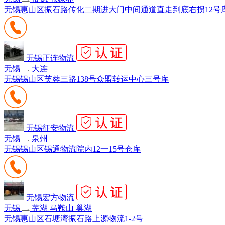
无锡惠山区振石路传化二期进大门中间通道直走到底右拐12号
无锡正连物流
无锡
大连
无锡锡山区芙蓉三路138号众盟转运中心三号库
无锡征安物流
无锡
泉州
无锡锡山区锡通物流院内12一15号仓库
无锡宏方物流
无锡
芜湖 马鞍山 巢湖
无锡惠山区石塘湾振石路上源物流1-2号