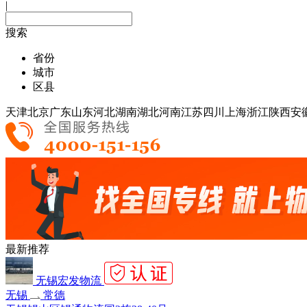
|
搜索
省份
城市
区县
天津
北京
广东
山东
河北
湖南
湖北
河南
江苏
四川
上海
浙江
陕西
安
最新推荐
无锡宏发物流
无锡
常德