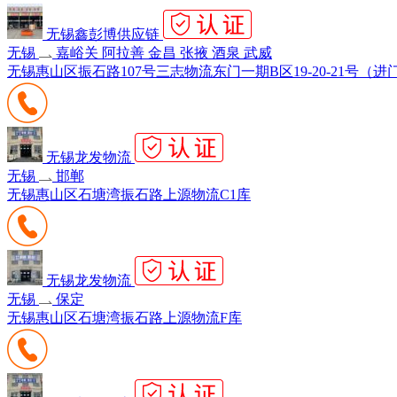
无锡鑫彭博供应链
无锡
嘉峪关 阿拉善 金昌 张掖 酒泉 武威
无锡惠山区振石路107号三志物流东门一期B区19-20-21号（进
无锡龙发物流
无锡
邯郸
无锡惠山区石塘湾振石路上源物流C1库
无锡龙发物流
无锡
保定
无锡惠山区石塘湾振石路上源物流F库