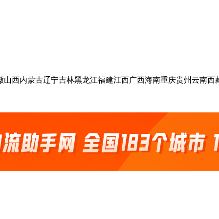
徽
山西
内蒙古
辽宁
吉林
黑龙江
福建
江西
广西
海南
重庆
贵州
云南
西