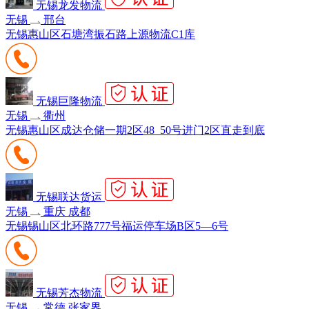
无锡龙发物流
无锡
邢台
无锡惠山区石塘湾振石路上源物流C1库
无锡巨隆物流
无锡
衢州
无锡惠山区成达仓储一期2区48_50号进门2区直走到底
无锡联达货运
无锡
重庆 成都
无锡锡山区北环路777号福运停车场B区5—6号
无锡芳杰物流
无锡
常德 张家界