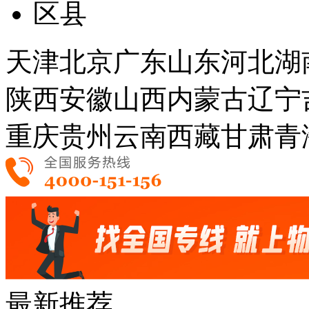
区县
天津
北京
广东
山东
河北
湖
陕西
安徽
山西
内蒙古
辽宁
重庆
贵州
云南
西藏
甘肃
青
最新推荐