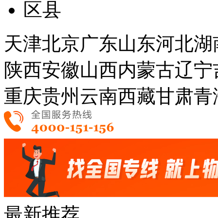
区县
天津
北京
广东
山东
河北
湖
陕西
安徽
山西
内蒙古
辽宁
重庆
贵州
云南
西藏
甘肃
青
最新推荐