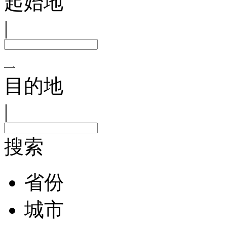
起始地
|
目的地
|
搜索
省份
城市