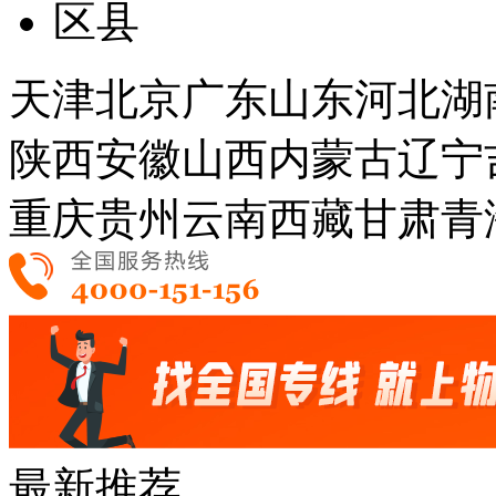
区县
天津
北京
广东
山东
河北
湖
陕西
安徽
山西
内蒙古
辽宁
重庆
贵州
云南
西藏
甘肃
青
最新推荐