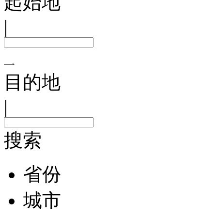
起始地
|
目的地
|
搜索
省份
城市