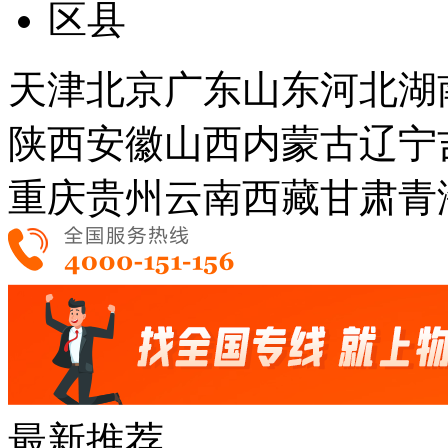
区县
天津
北京
广东
山东
河北
湖
陕西
安徽
山西
内蒙古
辽宁
重庆
贵州
云南
西藏
甘肃
青
最新推荐