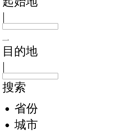
起始地
|
目的地
|
搜索
省份
城市