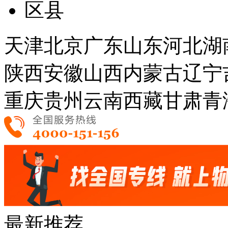
区县
天津
北京
广东
山东
河北
湖
陕西
安徽
山西
内蒙古
辽宁
重庆
贵州
云南
西藏
甘肃
青
最新推荐