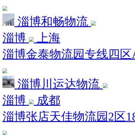
淄博和畅物流
淄博
上海
淄博金泰物流园专线四区A库
淄博川运达物流
淄博
成都
淄博张店天佳物流园2区1