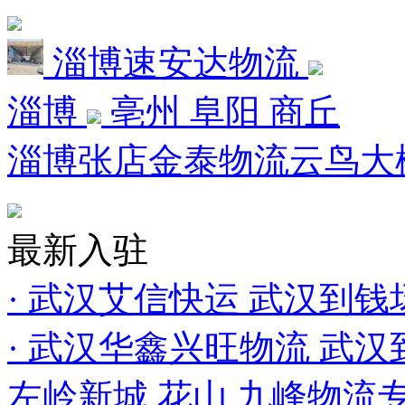
淄博速安达物流
淄博
亳州 阜阳 商丘
淄博张店金泰物流云鸟大棚L
最新入驻
· 武汉艾信快运 武汉到
· 武汉华鑫兴旺物流 武汉
左岭新城 花山 九峰物流