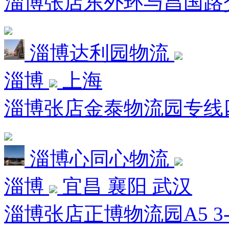
淄博张店东外环与昌国路
淄博达利园物流
淄博
上海
淄博张店金泰物流园专线
淄博心同心物流
淄博
宜昌 襄阳 武汉
淄博张店正博物流园A5 3-