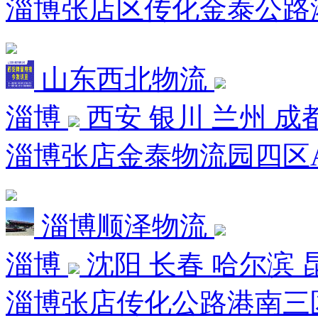
淄博张店区传化金泰公路港
山东西北物流
淄博
西安 银川 兰州 成
淄博张店金泰物流园四区A2(4.
淄博顺泽物流
淄博
沈阳 长春 哈尔滨 
淄博张店传化公路港南三