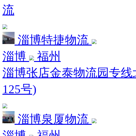
流
淄博特捷物流
淄博
福州
淄博张店金泰物流园专线北三区
125号)
淄博泉厦物流
淄博
福州