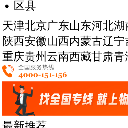
区县
天津
北京
广东
山东
河北
湖
陕西
安徽
山西
内蒙古
辽宁
重庆
贵州
云南
西藏
甘肃
青
最新推荐