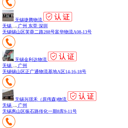
无锡捷腾物流
无锡
广州 东莞 深圳
无锡锡山区芙蓉二路288号富华物流A08-13号
无锡金利达物流
无锡
广州
无锡锡山区正广通物流基地A区14-16-18号
无锡兴璟禾（原伟森)物流
无锡
广州
无锡惠山区振石路传化一期8库9-11号