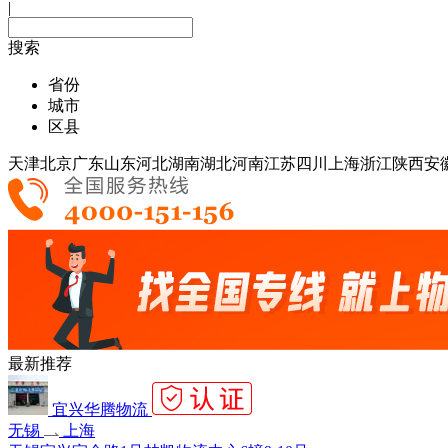
|
搜索
省份
城市
区县
天津
北京
广东
山东
河北
湖南
湖北
河南
江苏
四川
上海
浙江
陕西
安
最新推荐
宜兴华腾物流
无锡
上海