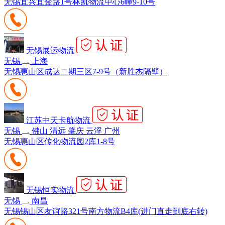
无锡宜兴宜金路1号林凯物流中心6幢9-10号
无锡展运物流
无锡
上海
无锡惠山区成达二期三区7-9号（新胜杰隔壁）
江苏中天卡航物流
无锡
佛山 清远 肇庆 云浮 广州
无锡惠山区传化物流园2库1-8号
无锡恒实物流
无锡
南昌
无锡锡山区友谊路321号南方物流B4库(进门直走到底右转)