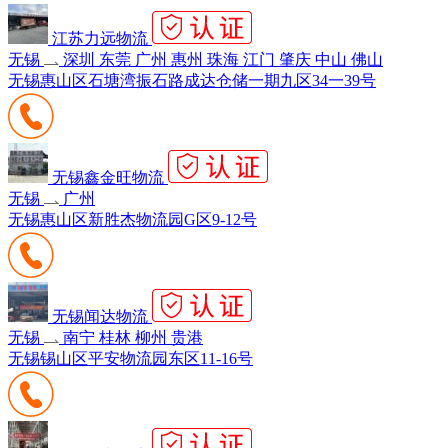
江苏力远物流
无锡
深圳 东莞 广州 惠州 珠海 江门 肇庆 中山 佛山
无锡惠山区石塘湾振石路成达仓储一期九区34一39号
无锡鑫金旺物流
无锡
广州
无锡惠山区新胜杰物流园G区9-12号
无锡闻达物流
无锡
南宁 桂林 柳州 贵港
无锡锡山区平安物流园东区11-16号