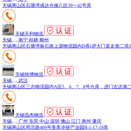
无锡惠山区石塘湾成达仓储八区39一42号库
无锡天利物流
无锡
南宁 桂林 柳州
无锡惠山区石塘湾振石路上源物流园内D库(进大门直走第二排
无锡炜博物流
无锡
武汉
无锡惠山区三志物流园内A区5、6、7、8号仓库，进门左边第
无锡迅杰物流
无锡
广州 东莞 中山 深圳 佛山 江门 惠州 肇庆
无锡惠山区邓北路469号美库冷链产业园B-1-17-19库