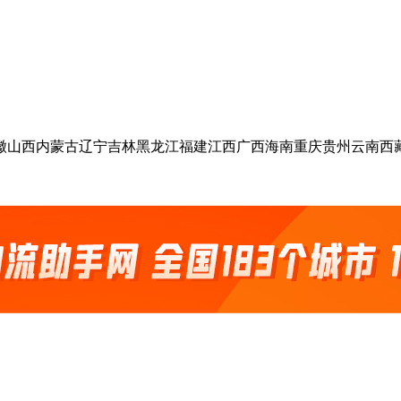
徽
山西
内蒙古
辽宁
吉林
黑龙江
福建
江西
广西
海南
重庆
贵州
云南
西