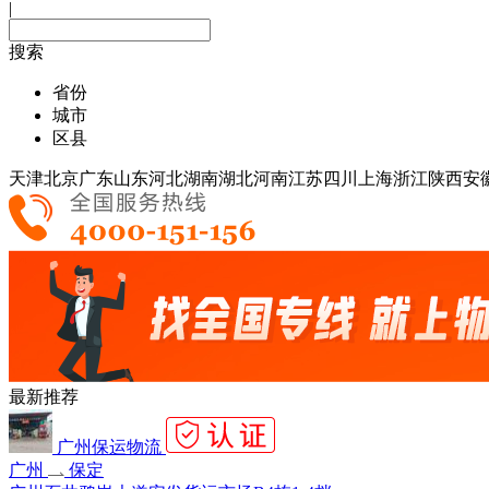
|
搜索
省份
城市
区县
天津
北京
广东
山东
河北
湖南
湖北
河南
江苏
四川
上海
浙江
陕西
安
最新推荐
广州保运物流
广州
保定