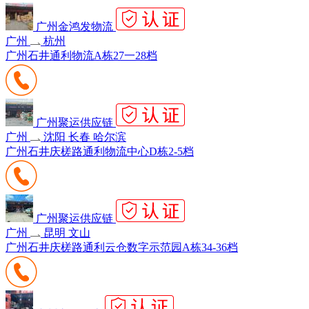
广州金鸿发物流
广州
杭州
广州石井通利物流A栋27一28档
广州聚运供应链
广州
沈阳 长春 哈尔滨
广州石井庆槎路通利物流中心D栋2-5档
广州聚运供应链
广州
昆明 文山
广州石井庆槎路通利云仓数字示范园A栋34-36档