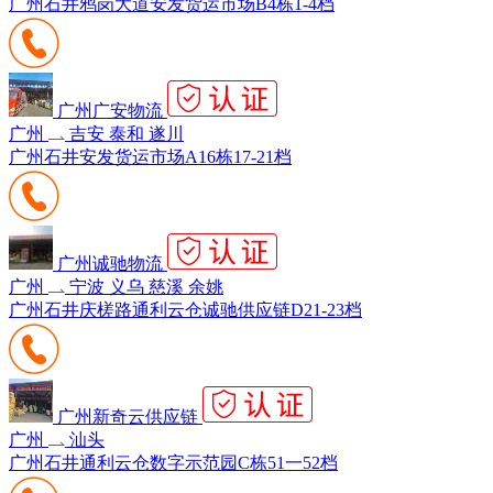
广州石井鸦岗大道安发货运市场B4栋1-4档
广州广安物流
广州
吉安 泰和 遂川
广州石井安发货运市场A16栋17-21档
广州诚驰物流
广州
宁波 义乌 慈溪 余姚
广州石井庆槎路通利云仓诚驰供应链D21-23档
广州新奇云供应链
广州
汕头
广州石井通利云仓数字示范园C栋51一52档