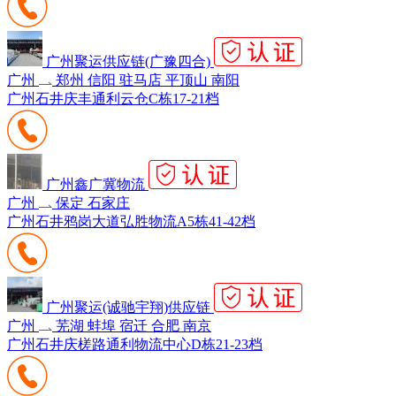
广州聚运供应链(广豫四合)
广州
郑州 信阳 驻马店 平顶山 南阳
广州石井庆丰通利云仓C栋17-21档
广州鑫广冀物流
广州
保定 石家庄
广州石井鸦岗大道弘胜物流A5栋41-42档
广州聚运(诚驰宇翔)供应链
广州
芜湖 蚌埠 宿迁 合肥 南京
广州石井庆槎路通利物流中心D栋21-23档