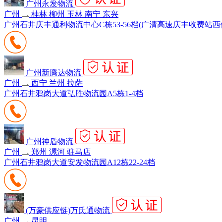
广州永发物流
广州
桂林 柳州 玉林 南宁 东兴
广州石井庆丰通利物流中心C栋53-56档(广清高速庆丰收费站西
广州新腾达物流
广州
西宁 兰州 拉萨
广州石井鸦岗大道弘胜物流园A5栋1-4档
广州神盾物流
广州
郑州 漯河 驻马店
广州石井鸦岗大道安发物流园A12栋22-24档
(万豪供应链)万氏通物流
广州
昆明