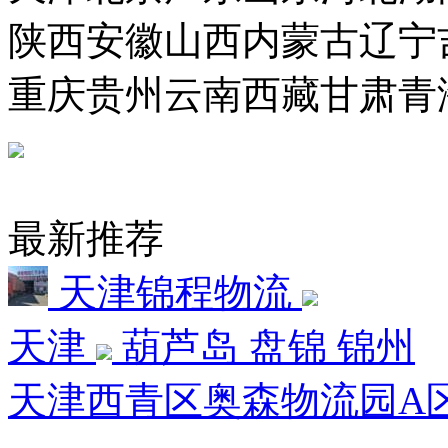
陕西
安徽
山西
内蒙古
辽宁
重庆
贵州
云南
西藏
甘肃
青
最新推荐
天津锦程物流
天津
葫芦岛 盘锦 锦州
天津西青区奥森物流园A区