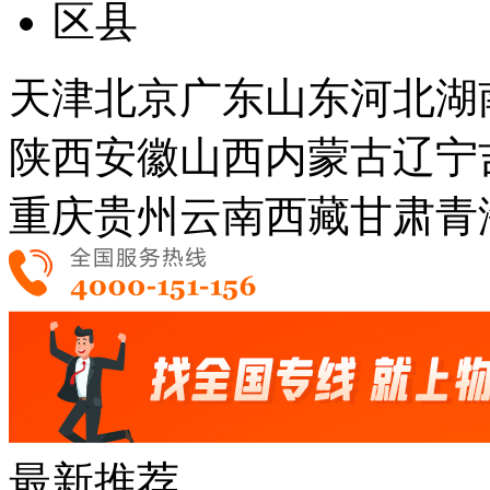
区县
天津
北京
广东
山东
河北
湖
陕西
安徽
山西
内蒙古
辽宁
重庆
贵州
云南
西藏
甘肃
青
最新推荐