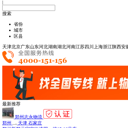
|
搜索
省份
城市
区县
天津
北京
广东
山东
河北
湖南
湖北
河南
江苏
四川
上海
浙江
陕西
安
最新推荐
郑州志永物流
郑州
天津 石家庄