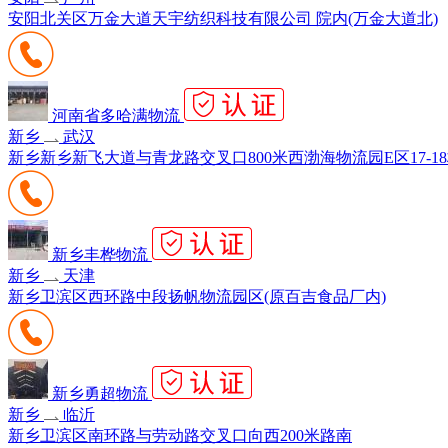
安阳北关区万金大道天宇纺织科技有限公司 院内(万金大道北)
河南省多哈满物流
新乡
武汉
新乡新乡新飞大道与青龙路交叉口800米西渤海物流园E区17-1
新乡丰桦物流
新乡
天津
新乡卫滨区西环路中段扬帆物流园区(原百吉食品厂内)
新乡勇超物流
新乡
临沂
新乡卫滨区南环路与劳动路交叉口向西200米路南