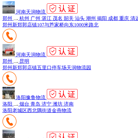
河南天润物流
郑州
杭州 广州 湛江 茂名 韶关 汕头 潮州 揭阳 成都 重庆 清
郑州新郑郭店镇107与芦家桥向东1000米路北
河南天润物流
郑州
昆明
郑州新郑郭店镇五里口停车场天润物流园
洛阳豫鲁物流
洛阳
烟台 青岛 济宁 潍坊 济南
洛阳老城区西北隅街道金燕物流