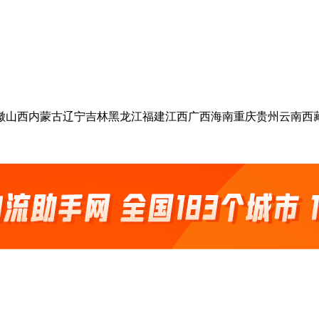
徽
山西
内蒙古
辽宁
吉林
黑龙江
福建
江西
广西
海南
重庆
贵州
云南
西