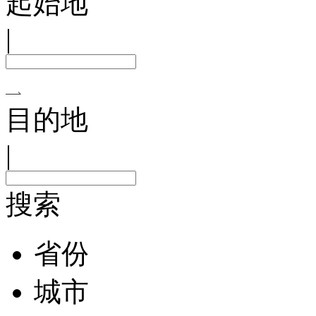
起始地
|
目的地
|
搜索
省份
城市