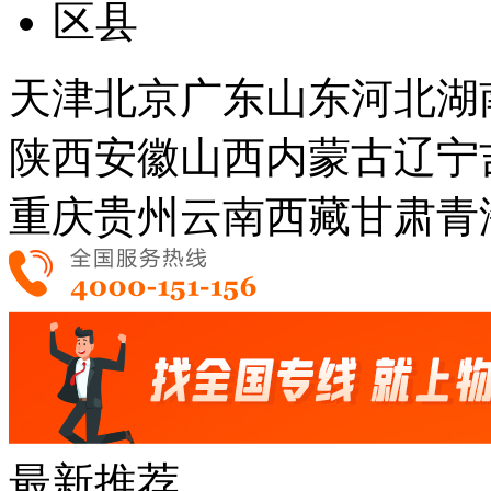
区县
天津
北京
广东
山东
河北
湖
陕西
安徽
山西
内蒙古
辽宁
重庆
贵州
云南
西藏
甘肃
青
最新推荐