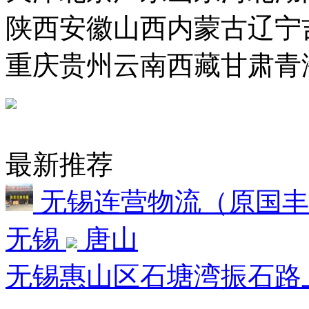
陕西
安徽
山西
内蒙古
辽宁
重庆
贵州
云南
西藏
甘肃
青
最新推荐
无锡连营物流（原国
无锡
唐山
无锡惠山区石塘湾振石路上