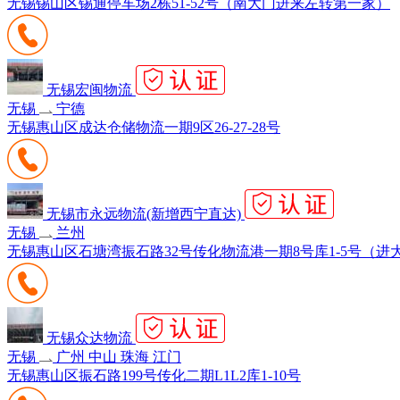
无锡锡山区锡通停车场2栋51-52号（南大门进来左转第一家）
无锡宏闽物流
无锡
宁德
无锡惠山区成达仓储物流一期9区26-27-28号
无锡市永远物流(新增西宁直达)
无锡
兰州
无锡惠山区石塘湾振石路32号传化物流港一期8号库1-5号（
无锡众达物流
无锡
广州 中山 珠海 江门
无锡惠山区振石路199号传化二期L1L2库1-10号