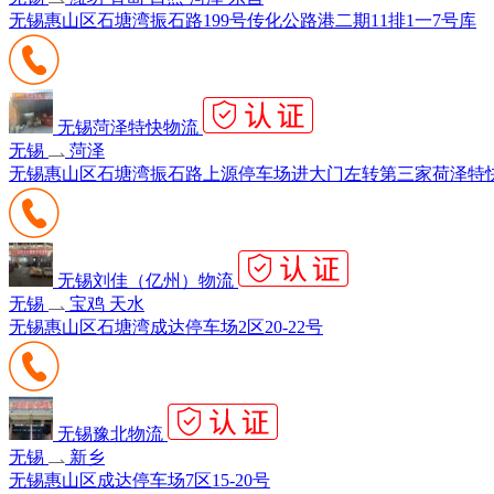
无锡惠山区石塘湾振石路199号传化公路港二期11排1一7号库
无锡菏泽特快物流
无锡
菏泽
无锡惠山区石塘湾振石路上源停车场进大门左转第三家荷泽特
无锡刘佳（亿州）物流
无锡
宝鸡 天水
无锡惠山区石塘湾成达停车场2区20-22号
无锡豫北物流
无锡
新乡
无锡惠山区成达停车场7区15-20号