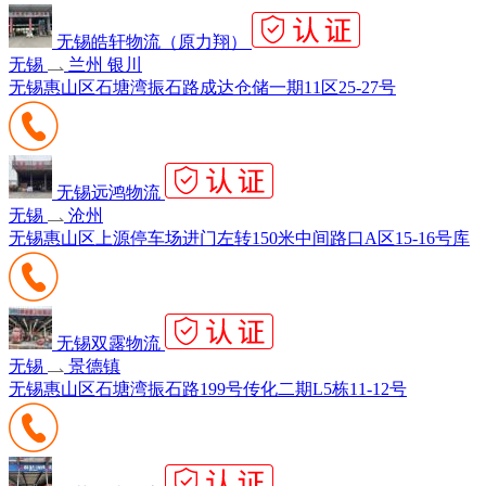
无锡皓轩物流（原力翔）
无锡
兰州 银川
无锡惠山区石塘湾振石路成达仓储一期11区25-27号
无锡远鸿物流
无锡
沧州
无锡惠山区上源停车场进门左转150米中间路口A区15-16号库
无锡双露物流
无锡
景德镇
无锡惠山区石塘湾振石路199号传化二期L5栋11-12号