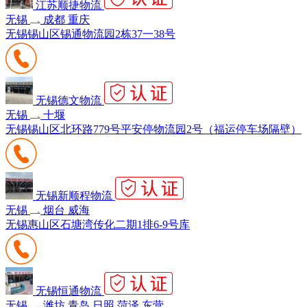
江苏顺捷物流
无锡
成都 重庆
无锡锡山区锡通物流园2栋37一38号
无锡德文物流
无锡
十堰
无锡锡山区北环路779号平安停物流园2号（福运停车场隔壁）
无锡新顺程物流
无锡
烟台 威海
无锡惠山区石塘湾传化二期1排6-9号库
无锡恒通物流
无锡
潍坊 青岛 日照 菏泽 东营