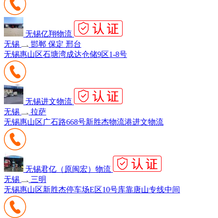
无锡亿翔物流
无锡
邯郸 保定 邢台
无锡惠山区石塘湾成达仓储9区1-8号
无锡进文物流
无锡
拉萨
无锡惠山区广石路668号新胜杰物流港进文物流
无锡君亿（原闽宏）物流
无锡
三明
无锡惠山区新胜杰停车场E区10号库靠唐山专线中间