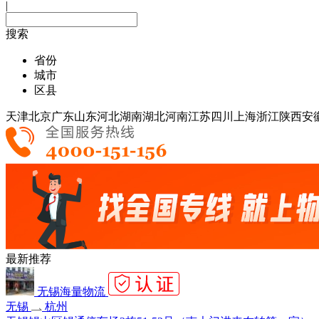
|
搜索
省份
城市
区县
天津
北京
广东
山东
河北
湖南
湖北
河南
江苏
四川
上海
浙江
陕西
安
最新推荐
无锡海量物流
无锡
杭州