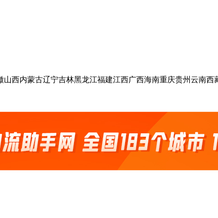
徽
山西
内蒙古
辽宁
吉林
黑龙江
福建
江西
广西
海南
重庆
贵州
云南
西