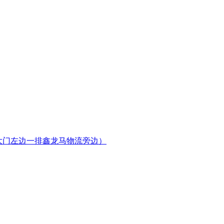
进大门左边一排鑫龙马物流旁边）