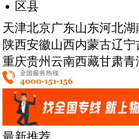
区县
天津
北京
广东
山东
河北
湖
陕西
安徽
山西
内蒙古
辽宁
重庆
贵州
云南
西藏
甘肃
青
最新推荐